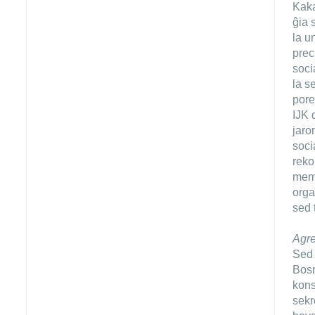
Kaka
ĝia 
la u
prec
soci
la s
pore
IJK 
jaro
soci
reko
memb
orga
sed 
Agre
Sed 
Bosn
kons
sekr