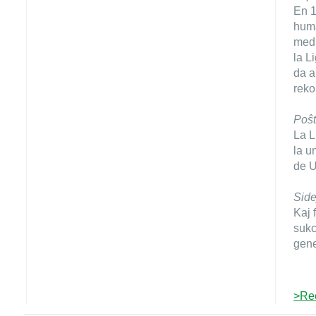
En 1
huma
medi
la L
da a
reko
Poŝt
La L
la u
de 
Side
Kaj 
sukc
gene
>Re