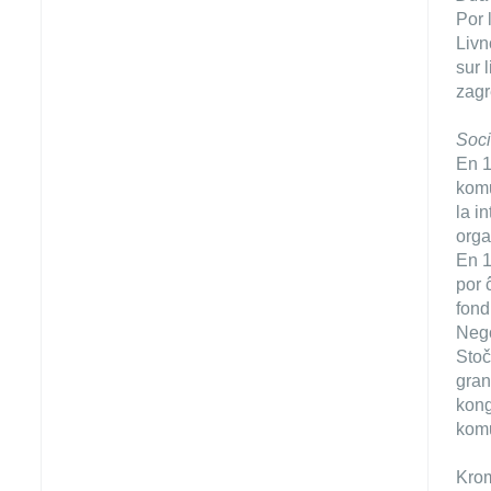
Por 
Livn
sur 
zagr
Soci
En 1
komu
la i
orga
En 1
por 
fond
Nego
Stoč
gran
kong
komu
Krom