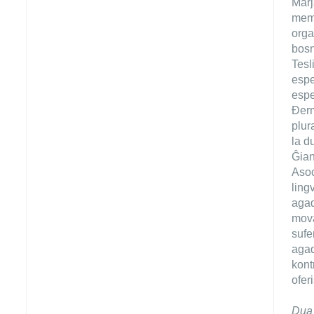
Marj
mems
orga
bosn
Tesl
espe
espe
Đerm
plur
la d
Ĝian
Asoc
ling
agad
mova
sufe
agad
kont
ofer
Dua 