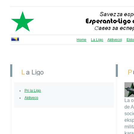
Home
La Ligo
Aktivecoj
Eldo
Pri la Ligo
Aktiveco
La o
de A
soci
eksp
mili
kara