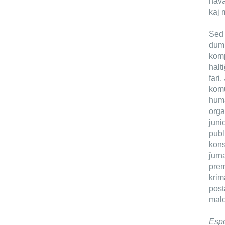
hava
kaj 
Sed 
dum 
komp
halti
fari
komu
huma
orga
juni
publ
kons
ĵurn
prem
krim
post
malo
Esp