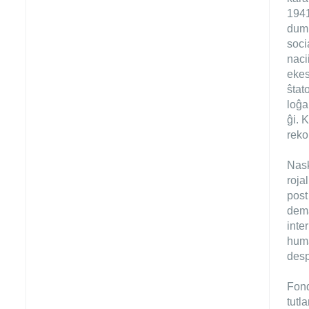
1941
dum 
soci
naci
ekes
ŝtat
loĝa
ĝi. 
reko
Nask
roja
post
dema
inte
huma
desp
Fond
tutl