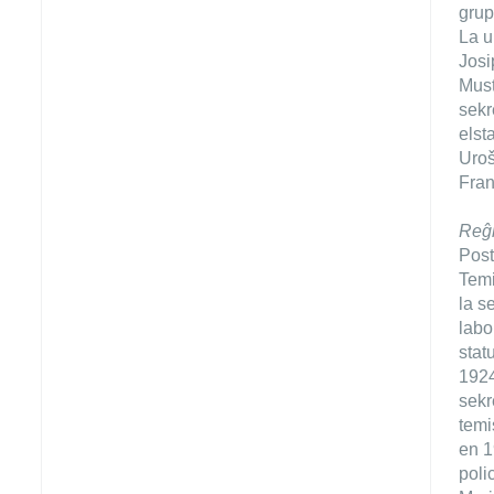
grup
La u
Josi
Must
sekr
elst
Uroš
Fran
Reĝl
Post
Temi
la s
labo
stat
1924
sekr
temi
en 1
poli