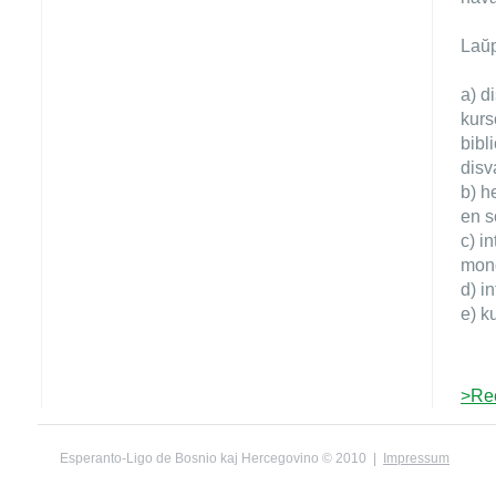
Laŭp
a) d
kurs
bibl
disv
b) h
en s
c) i
mon
d) i
e) k
>Re
Esperanto-Ligo de Bosnio kaj Hercegovino © 2010 |
Impressum