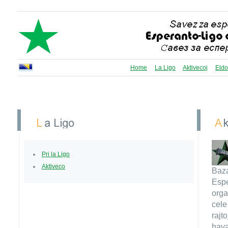
Home
La Ligo
Aktivecoj
Eldo
Pri la Ligo
Aktiveco
Baza
Espe
orga
cele
rajt
hava