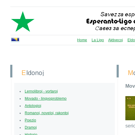
Home
La Ligo
Aktivecoj
Eldo
Mov
Lernolibroj - vortaroj
Movado - lingvoproblemo
Antologioj
Romanoj, noveloj, rakontoj
Poezio
seri
Dramoj
Historio